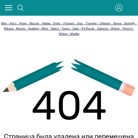
Nike - Asics - Ronix - Macron - Adidas - Donic - Forward - Joss - Travelite - Uhlsport - Vamos - Butterfly -
Mikasa - Mizuno - Spalding - Mitre - Select - Torres - Sabo - KV.Rezak - Salomon - Winner - Reusch -
Wilson - Mueller
404
Страница была удалена или перемещена