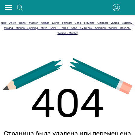
Nike - Asics - Ronix - Macron - Adidas - Donic - Forward - Joss - Travelite - Uhlsport - Vamos - Butterfly -
Mikasa - Mizuno - Spalding - Mitre - Select - Torres - Sabo - KV.Rezak - Salomon - Winner - Reusch -
Wilson - Mueller
404
Страница была удалена или перемещена