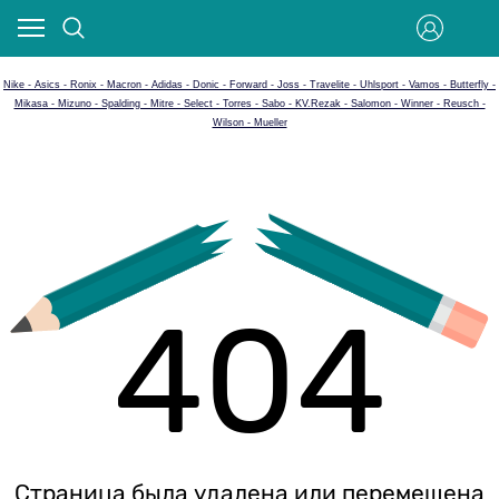
Nike - Asics - Ronix - Macron - Adidas - Donic - Forward - Joss - Travelite - Uhlsport - Vamos - Butterfly -
Mikasa - Mizuno - Spalding - Mitre - Select - Torres - Sabo - KV.Rezak - Salomon - Winner - Reusch -
Wilson - Mueller
404
Страница была удалена или перемещена