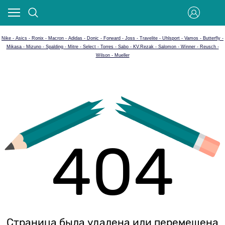
Nike - Asics - Ronix - Macron - Adidas - Donic - Forward - Joss - Travelite - Uhlsport - Vamos - Butterfly -
Mikasa - Mizuno - Spalding - Mitre - Select - Torres - Sabo - KV.Rezak - Salomon - Winner - Reusch -
Wilson - Mueller
404
Страница была удалена или перемещена